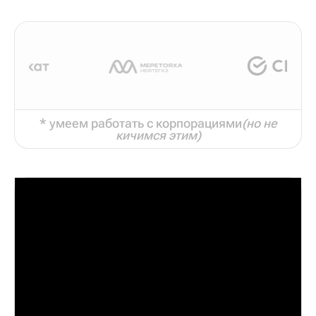
* умеем работать с корпорациями
(но не
кичимся этим)