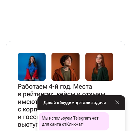
Работаем 4-й год. Места
в рейтингах, кейсы и отзывы
имеются, работаем
Давай обсудим детали задачи
с корпорациями, бизнесом
и госсектором, пишем тексты,
Мы используем Telegram чат
выступаем на профильных
для сайта от
КликЧат
!