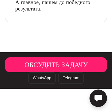
А главное, пашем до победного
результата.
Исследов
|
Политика обработки персональных данных
ОБСУДИТЬ ЗАДАЧУ
WhatsApp
Telegram